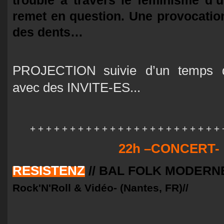
remet en question. Une provocation
des dents…
PROJECTION
suivie d’un temp
avec des INVITE-ES...
+ + + + + + + + + + + + + + + + + + + + + + + + 
22h
–CONCERT-
RESISTENZ
// BAL FOLK MODERNE
Rock'N'Roll & Vidéo- (Nantes, FR)//