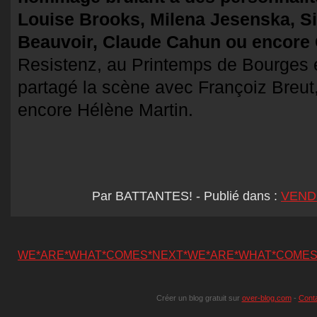
Louise Brooks, Milena Jesenska, S
Beauvoir, Claude Cahun ou encore 
Resistenz, au Printemps de Bourges 
partagé la scène avec Françoiz Breut,
encore Hélène Martin.
Par BATTANTES!
-
Publié dans :
VENDR
WE*ARE*WHAT*COMES*NEXT*WE*ARE*WHAT*COMES
Créer un blog gratuit sur
over-blog.com
-
Cont